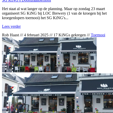
SG KiNG's Doordraaitoernooi
Het staat al wat langer op de planning. Maar op zondag 23 maart
organiseert SG KiNG bij LOC Brewery (1 van de kroegen bij het
kroegenlopers toernooi) het SG KiNG's...
Lees verder
Rob Haast
///
4 februari 2025
///
17 KiNGs gekregen
///
Toernooi