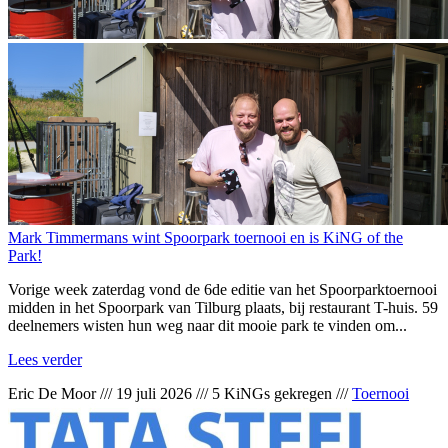
Mark Timmermans wint Spoorpark toernooi en is KiNG of the
Park!
Vorige week zaterdag vond de 6de editie van het Spoorparktoernooi
midden in het Spoorpark van Tilburg plaats, bij restaurant T-huis. 59
deelnemers wisten hun weg naar dit mooie park te vinden om...
Lees verder
Eric De Moor
///
19 juli 2026
///
5 KiNGs gekregen
///
Toernooi