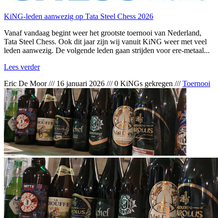
KiNG-leden aanwezig op Tata Steel Chess 2026
Vanaf vandaag begint weer het grootste toernooi van Nederland,
Tata Steel Chess. Ook dit jaar zijn wij vanuit KiNG weer met veel
leden aanwezig. De volgende leden gaan strijden voor ere-metaal...
Lees verder
Eric De Moor
///
16 januari 2026
///
0 KiNGs gekregen
///
Toernooi