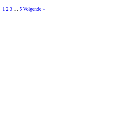
1
2
3
…
5
Volgende »