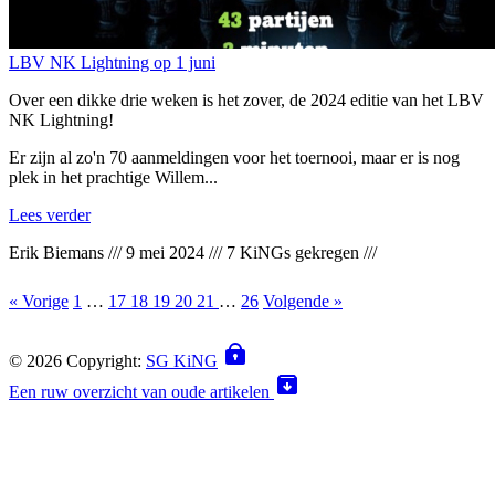
LBV NK Lightning op 1 juni
Over een dikke drie weken is het zover, de 2024 editie van het LBV
NK Lightning!
Er zijn al zo'n 70 aanmeldingen voor het toernooi, maar er is nog
plek in het prachtige Willem...
Lees verder
Erik Biemans
///
9 mei 2024
///
7 KiNGs gekregen
///
« Vorige
1
…
17
18
19
20
21
…
26
Volgende »
© 2026 Copyright:
SG KiNG
Een ruw overzicht van oude artikelen