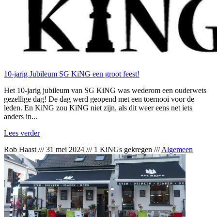
10-jarig Jubileum SG KiNG een groot feest!
Het 10-jarig jubileum van SG KiNG was wederom een ouderwets
gezellige dag! De dag werd geopend met een toernooi voor de
leden. En KiNG zou KiNG niet zijn, als dit weer eens net iets
anders in...
Lees verder
Rob Haast
///
31 mei 2024
///
1 KiNGs gekregen
///
Algemeen