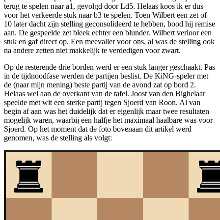
terug te spelen naar a1, gevolgd door Ld5. Helaas koos ik er dus
voor het verkeerde stuk naar b3 te spelen. Toen Wilbert een zet of
10 later dacht zijn stelling geconsolideerd te hebben, bood hij remise
aan. De gespeelde zet bleek echter een blunder. Wilbert verloor een
stuk en gaf direct op. Een meevaller voor ons, al was de stelling ook
na andere zetten niet makkelijk te verdedigen voor zwart.
Op de resterende drie borden werd er een stuk langer geschaakt. Pas
in de tijdnoodfase werden de partijen beslist. De KiNG-speler met
de (naar mijn mening) beste partij van de avond zat op bord 2.
Helaas wel aan de overkant van de tafel. Joost van den Bighelaar
speelde met wit een sterke partij tegen Sjoerd van Roon. Al van
begin af aan was het duidelijk dat er eigenlijk maar twee resultaten
mogelijk waren, waarbij een halfje het maximaal haalbare was voor
Sjoerd. Op het moment dat de foto bovenaan dit artikel werd
genomen, was de stelling als volgt: