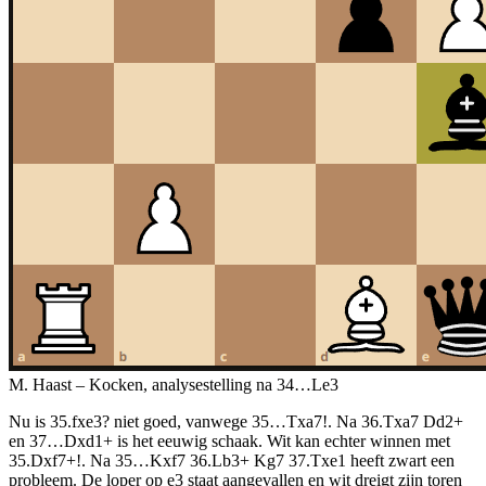
M. Haast – Kocken, analysestelling na 34…Le3
Nu is 35.fxe3? niet goed, vanwege 35…Txa7!. Na 36.Txa7 Dd2+
en 37…Dxd1+ is het eeuwig schaak. Wit kan echter winnen met
35.Dxf7+!. Na 35…Kxf7 36.Lb3+ Kg7 37.Txe1 heeft zwart een
probleem. De loper op e3 staat aangevallen en wit dreigt zijn toren