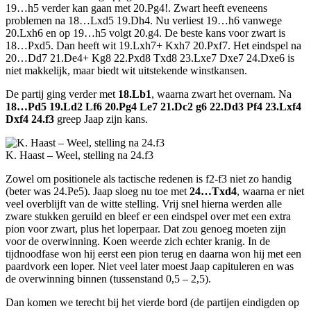
19…h5 verder kan gaan met 20.Pg4!. Zwart heeft eveneens
problemen na 18…Lxd5 19.Dh4. Nu verliest 19…h6 vanwege
20.Lxh6 en op 19…h5 volgt 20.g4. De beste kans voor zwart is
18…Pxd5. Dan heeft wit 19.Lxh7+ Kxh7 20.Pxf7. Het eindspel na
20…Dd7 21.De4+ Kg8 22.Pxd8 Txd8 23.Lxe7 Dxe7 24.Dxe6 is
niet makkelijk, maar biedt wit uitstekende winstkansen.
De partij ging verder met
18.Lb1
, waarna zwart het overnam. Na
18…Pd5 19.Ld2 Lf6 20.Pg4 Le7 21.Dc2 g6 22.Dd3 Pf4 23.Lxf4
Dxf4 24.f3
greep Jaap zijn kans.
K. Haast – Weel, stelling na 24.f3
Zowel om positionele als tactische redenen is f2-f3 niet zo handig
(beter was 24.Pe5). Jaap sloeg nu toe met
24…Txd4
, waarna er niet
veel overblijft van de witte stelling. Vrij snel hierna werden alle
zware stukken geruild en bleef er een eindspel over met een extra
pion voor zwart, plus het loperpaar. Dat zou genoeg moeten zijn
voor de overwinning. Koen weerde zich echter kranig. In de
tijdnoodfase won hij eerst een pion terug en daarna won hij met een
paardvork een loper. Niet veel later moest Jaap capituleren en was
de overwinning binnen (tussenstand 0,5 – 2,5).
Dan komen we terecht bij het vierde bord (de partijen eindigden op