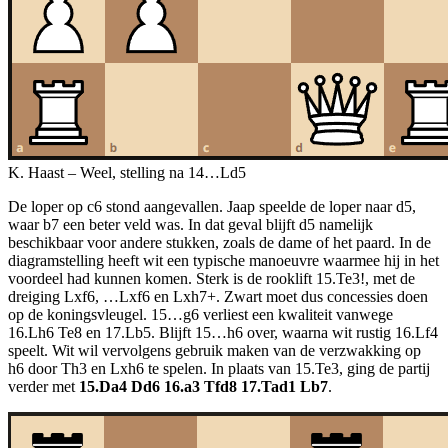
K. Haast – Weel, stelling na 14…Ld5
De loper op c6 stond aangevallen. Jaap speelde de loper naar d5,
waar b7 een beter veld was. In dat geval blijft d5 namelijk
beschikbaar voor andere stukken, zoals de dame of het paard. In de
diagramstelling heeft wit een typische manoeuvre waarmee hij in het
voordeel had kunnen komen. Sterk is de rooklift 15.Te3!, met de
dreiging Lxf6, …Lxf6 en Lxh7+. Zwart moet dus concessies doen
op de koningsvleugel. 15…g6 verliest een kwaliteit vanwege
16.Lh6 Te8 en 17.Lb5. Blijft 15…h6 over, waarna wit rustig 16.Lf4
speelt. Wit wil vervolgens gebruik maken van de verzwakking op
h6 door Th3 en Lxh6 te spelen. In plaats van 15.Te3, ging de partij
verder met
15.Da4 Dd6 16.a3 Tfd8 17.Tad1 Lb7
.