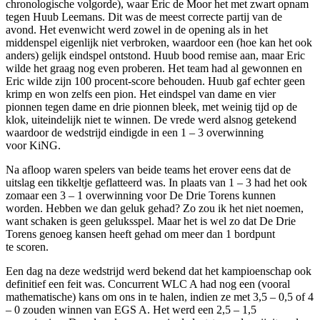
chronologische volgorde), waar Eric de Moor het met zwart opnam
tegen Huub Leemans. Dit was de meest correcte partij van de
avond. Het evenwicht werd zowel in de opening als in het
middenspel eigenlijk niet verbroken, waardoor een (hoe kan het ook
anders) gelijk eindspel ontstond. Huub bood remise aan, maar Eric
wilde het graag nog even proberen. Het team had al gewonnen en
Eric wilde zijn 100 procent-score behouden. Huub gaf echter geen
krimp en won zelfs een pion. Het eindspel van dame en vier
pionnen tegen dame en drie pionnen bleek, met weinig tijd op de
klok, uiteindelijk niet te winnen. De vrede werd alsnog getekend
waardoor de wedstrijd eindigde in een 1 – 3 overwinning
voor KiNG.
Na afloop waren spelers van beide teams het erover eens dat de
uitslag een tikkeltje geflatteerd was. In plaats van 1 – 3 had het ook
zomaar een 3 – 1 overwinning voor De Drie Torens kunnen
worden. Hebben we dan geluk gehad? Zo zou ik het niet noemen,
want schaken is geen geluksspel. Maar het is wel zo dat De Drie
Torens genoeg kansen heeft gehad om meer dan 1 bordpunt
te scoren.
Een dag na deze wedstrijd werd bekend dat het kampioenschap ook
definitief een feit was. Concurrent WLC A had nog een (vooral
mathematische) kans om ons in te halen, indien ze met 3,5 – 0,5 of 4
– 0 zouden winnen van EGS A. Het werd een 2,5 – 1,5