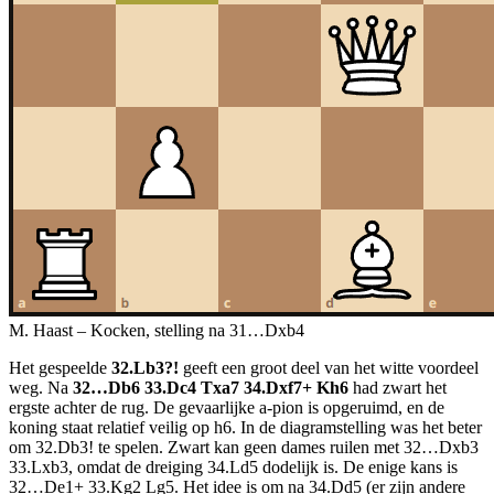
M. Haast – Kocken, stelling na 31…Dxb4
Het gespeelde
32.Lb3?!
geeft een groot deel van het witte voordeel
weg. Na
32…Db6 33.Dc4 Txa7 34.Dxf7+ Kh6
had zwart het
ergste achter de rug. De gevaarlijke a-pion is opgeruimd, en de
koning staat relatief veilig op h6. In de diagramstelling was het beter
om 32.Db3! te spelen. Zwart kan geen dames ruilen met 32…Dxb3
33.Lxb3, omdat de dreiging 34.Ld5 dodelijk is. De enige kans is
32…De1+ 33.Kg2 Lg5. Het idee is om na 34.Dd5 (er zijn andere