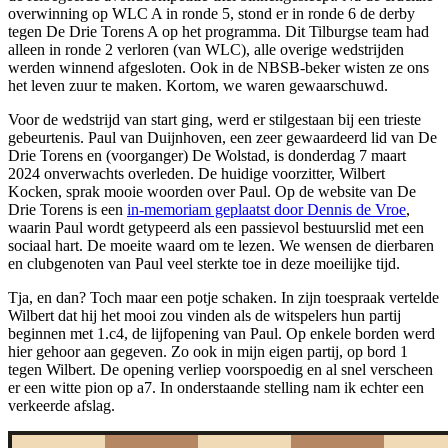
overwinning op WLC A in ronde 5, stond er in ronde 6 de derby
tegen De Drie Torens A op het programma. Dit Tilburgse team had
alleen in ronde 2 verloren (van WLC), alle overige wedstrijden
werden winnend afgesloten. Ook in de NBSB-beker wisten ze ons
het leven zuur te maken. Kortom, we waren gewaarschuwd.
Voor de wedstrijd van start ging, werd er stilgestaan bij een trieste
gebeurtenis. Paul van Duijnhoven, een zeer gewaardeerd lid van De
Drie Torens en (voorganger) De Wolstad, is donderdag 7 maart
2024 onverwachts overleden. De huidige voorzitter, Wilbert
Kocken, sprak mooie woorden over Paul. Op de website van De
Drie Torens is een
in-memoriam geplaatst door Dennis de Vroe
,
waarin Paul wordt getypeerd als een passievol bestuurslid met een
sociaal hart. De moeite waard om te lezen. We wensen de dierbaren
en clubgenoten van Paul veel sterkte toe in deze moeilijke tijd.
Tja, en dan? Toch maar een potje schaken. In zijn toespraak vertelde
Wilbert dat hij het mooi zou vinden als de witspelers hun partij
beginnen met 1.c4, de lijfopening van Paul. Op enkele borden werd
hier gehoor aan gegeven. Zo ook in mijn eigen partij, op bord 1
tegen Wilbert. De opening verliep voorspoedig en al snel verscheen
er een witte pion op a7. In onderstaande stelling nam ik echter een
verkeerde afslag.