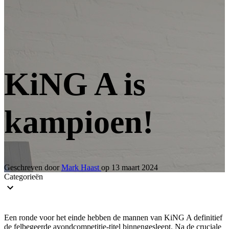
KiNG A is
kampioen!
Geschreven door
Mark Haast
op
13 maart 2024
Categorieën
recaptcha::recaptcha.recaptcha_v3_error_message
Een ronde voor het einde hebben de mannen van KiNG A definitief
de felbegeerde avondcompetitie-titel binnengesleept. Na de cruciale