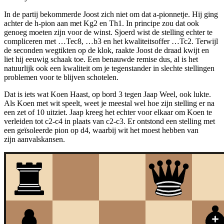
In de partij bekommerde Joost zich niet om dat a-pionnetje. Hij ging
achter de h-pion aan met Kg2 en Th1. In principe zou dat ook
genoeg moeten zijn voor de winst. Sjoerd wist de stelling echter te
compliceren met …Tec8, …b3 en het kwaliteitsoffer …Tc2. Terwijl
de seconden wegtikten op de klok, raakte Joost de draad kwijt en
liet hij eeuwig schaak toe. Een benauwde remise dus, al is het
natuurlijk ook een kwaliteit om je tegenstander in slechte stellingen
problemen voor te blijven schotelen.
Dat is iets wat Koen Haast, op bord 3 tegen Jaap Weel, ook lukte.
Als Koen met wit speelt, weet je meestal wel hoe zijn stelling er na
een zet of 10 uitziet. Jaap kreeg het echter voor elkaar om Koen te
verleiden tot c2-c4 in plaats van c2-c3. Er ontstond een stelling met
een geïsoleerde pion op d4, waarbij wit het moest hebben van
zijn aanvalskansen.