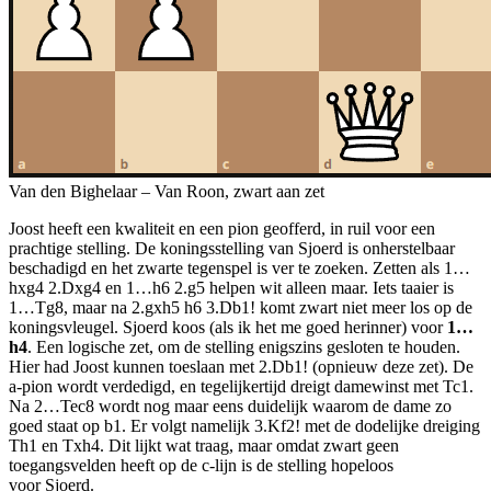
Van den Bighelaar – Van Roon, zwart aan zet
Joost heeft een kwaliteit en een pion geofferd, in ruil voor een
prachtige stelling. De koningsstelling van Sjoerd is onherstelbaar
beschadigd en het zwarte tegenspel is ver te zoeken. Zetten als 1…
hxg4 2.Dxg4 en 1…h6 2.g5 helpen wit alleen maar. Iets taaier is
1…Tg8, maar na 2.gxh5 h6 3.Db1! komt zwart niet meer los op de
koningsvleugel. Sjoerd koos (als ik het me goed herinner) voor
1…
h4
. Een logische zet, om de stelling enigszins gesloten te houden.
Hier had Joost kunnen toeslaan met 2.Db1! (opnieuw deze zet). De
a-pion wordt verdedigd, en tegelijkertijd dreigt damewinst met Tc1.
Na 2…Tec8 wordt nog maar eens duidelijk waarom de dame zo
goed staat op b1. Er volgt namelijk 3.Kf2! met de dodelijke dreiging
Th1 en Txh4. Dit lijkt wat traag, maar omdat zwart geen
toegangsvelden heeft op de c-lijn is de stelling hopeloos
voor Sjoerd.